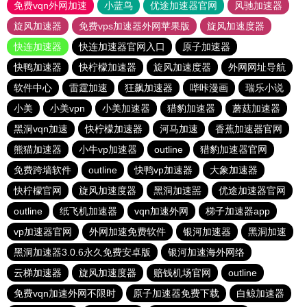
免费vqn外网加速
小蓝鸟
优途加速器官网
风驰加速器
旋风加速器
免费vps加速器外网苹果版
旋风加速度器
快连加速器
快连加速器官网入口
原子加速器
快鸭加速器
快柠檬加速器
旋风加速度器
外网网址导航
软件中心
雷霆加速
狂飙加速器
哔咔漫画
瑞乐小说
小美
小美vpn
小美加速器
猎豹加速器
蘑菇加速器
黑洞vqn加速
快柠檬加速器
河马加速
香蕉加速器官网
熊猫加速器
小牛vp加速器
outline
猎豹加速器官网
免费跨墙软件
outline
快鸭vp加速器
大象加速器
快柠檬官网
旋风加速度器
黑洞加速噐
优途加速器官网
outline
纸飞机加速器
vqn加速外网
梯子加速器app
vp加速器官网
外网加速免费软件
银河加速器
黑洞加速
黑洞加速器3.0.6永久免费安卓版
银河加速海外网络
云梯加速器
旋风加速度器
赔钱机场官网
outline
免费vqn加速外网不限时
原子加速器免费下载
白鲸加速器