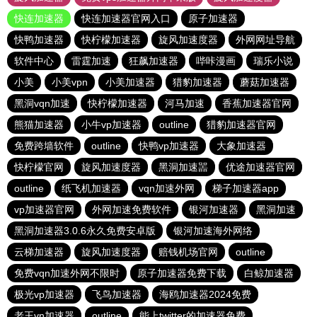
快连加速器
快连加速器官网入口
原子加速器
快鸭加速器
快柠檬加速器
旋风加速度器
外网网址导航
软件中心
雷霆加速
狂飙加速器
哔咔漫画
瑞乐小说
小美
小美vpn
小美加速器
猎豹加速器
蘑菇加速器
黑洞vqn加速
快柠檬加速器
河马加速
香蕉加速器官网
熊猫加速器
小牛vp加速器
outline
猎豹加速器官网
免费跨墙软件
outline
快鸭vp加速器
大象加速器
快柠檬官网
旋风加速度器
黑洞加速噐
优途加速器官网
outline
纸飞机加速器
vqn加速外网
梯子加速器app
vp加速器官网
外网加速免费软件
银河加速器
黑洞加速
黑洞加速器3.0.6永久免费安卓版
银河加速海外网络
云梯加速器
旋风加速度器
赔钱机场官网
outline
免费vqn加速外网不限时
原子加速器免费下载
白鲸加速器
极光vp加速器
飞鸟加速器
海鸥加速器2024免费
老王vn加速器
outline
能上twitter的加速器免费