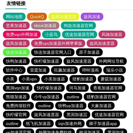
友情链接
网站地图
QuickQ
旋风加速度器
旋风加速
坚果加速器
tiktok加速器
狗急加速器官网
免费vqn外网加速
小蓝鸟
优途加速器官网
风驰加速器
旋风加速器
免费vps加速器外网苹果版
旋风加速度器
快连加速器
快连加速器官网入口
原子加速器
快鸭加速器
快柠檬加速器
旋风加速度器
外网网址导航
软件中心
雷霆加速
狂飙加速器
哔咔漫画
瑞乐小说
小美
小美vpn
小美加速器
猎豹加速器
蘑菇加速器
黑洞vqn加速
快柠檬加速器
河马加速
香蕉加速器官网
熊猫加速器
小牛vp加速器
outline
猎豹加速器官网
免费跨墙软件
outline
快鸭vp加速器
大象加速器
快柠檬官网
旋风加速度器
黑洞加速噐
优途加速器官网
outline
纸飞机加速器
vqn加速外网
梯子加速器app
vp加速器官网
外网加速免费软件
银河加速器
黑洞加速