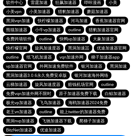
软件中心
雷霆加速
狂飙加速器
哔咔漫画
小美
小美vpn
小美加速器
猎豹加速器
蘑菇加速器
黑洞vqn加速
快柠檬加速器
河马加速
香蕉加速器官网
熊猫加速器
小牛vp加速器
outline
猎豹加速器官网
免费跨墙软件
outline
快鸭vp加速器
大象加速器
快柠檬官网
旋风加速度器
黑洞加速噐
优途加速器官网
outline
纸飞机加速器
vqn加速外网
梯子加速器app
vp加速器官网
外网加速免费软件
银河加速器
黑洞加速
黑洞加速器3.0.6永久免费安卓版
银河加速海外网络
云梯加速器
旋风加速度器
赔钱机场官网
outline
免费vqn加速外网不限时
原子加速器免费下载
白鲸加速器
极光vp加速器
飞鸟加速器
海鸥加速器2024免费
老王vn加速器
outline
能上twitter的加速器免费
黑洞nvp加速器
飞驰加速器下载
爬梯子加速器
BitzNet加速器
优途加速器