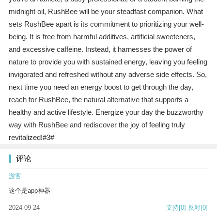
midnight oil, RushBee will be your steadfast companion. What
sets RushBee apart is its commitment to prioritizing your well-
being. It is free from harmful additives, artificial sweeteners,
and excessive caffeine. Instead, it harnesses the power of
nature to provide you with sustained energy, leaving you feeling
invigorated and refreshed without any adverse side effects. So,
next time you need an energy boost to get through the day,
reach for RushBee, the natural alternative that supports a
healthy and active lifestyle. Energize your day the buzzworthy
way with RushBee and rediscover the joy of feeling truly
revitalized!#3#
评论
游客
这个是app神器
2024-09-24
支持
[0]
反对
[0]