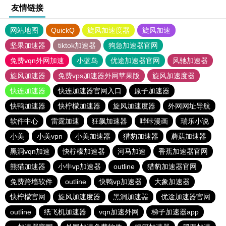
友情链接
网站地图
QuickQ
旋风加速度器
旋风加速
坚果加速器
tiktok加速器
狗急加速器官网
免费vqn外网加速
小蓝鸟
优途加速器官网
风驰加速器
旋风加速器
免费vps加速器外网苹果版
旋风加速度器
快连加速器
快连加速器官网入口
原子加速器
快鸭加速器
快柠檬加速器
旋风加速度器
外网网址导航
软件中心
雷霆加速
狂飙加速器
哔咔漫画
瑞乐小说
小美
小美vpn
小美加速器
猎豹加速器
蘑菇加速器
黑洞vqn加速
快柠檬加速器
河马加速
香蕉加速器官网
熊猫加速器
小牛vp加速器
outline
猎豹加速器官网
免费跨墙软件
outline
快鸭vp加速器
大象加速器
快柠檬官网
旋风加速度器
黑洞加速噐
优途加速器官网
outline
纸飞机加速器
vqn加速外网
梯子加速器app