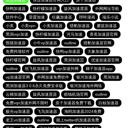
快连加速器
快连加速器官网入口
原子加速器
快鸭加速器
快柠檬加速器
旋风加速度器
外网网址导航
软件中心
雷霆加速
狂飙加速器
哔咔漫画
瑞乐小说
小美
小美vpn
小美加速器
猎豹加速器
蘑菇加速器
黑洞vqn加速
快柠檬加速器
河马加速
香蕉加速器官网
熊猫加速器
小牛vp加速器
outline
猎豹加速器官网
免费跨墙软件
outline
快鸭vp加速器
大象加速器
快柠檬官网
旋风加速度器
黑洞加速噐
优途加速器官网
outline
纸飞机加速器
vqn加速外网
梯子加速器app
vp加速器官网
外网加速免费软件
银河加速器
黑洞加速
黑洞加速器3.0.6永久免费安卓版
银河加速海外网络
云梯加速器
旋风加速度器
赔钱机场官网
outline
免费vqn加速外网不限时
原子加速器免费下载
白鲸加速器
极光vp加速器
飞鸟加速器
海鸥加速器2024免费
老王vn加速器
outline
能上twitter的加速器免费