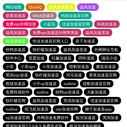
网站地图
QuickQ
旋风加速度器
旋风加速
坚果加速器
tiktok加速器
狗急加速器官网
免费vqn外网加速
小蓝鸟
优途加速器官网
风驰加速器
旋风加速器
免费vps加速器外网苹果版
旋风加速度器
快连加速器
快连加速器官网入口
原子加速器
快鸭加速器
快柠檬加速器
旋风加速度器
外网网址导航
软件中心
雷霆加速
狂飙加速器
哔咔漫画
瑞乐小说
小美
小美vpn
小美加速器
猎豹加速器
蘑菇加速器
黑洞vqn加速
快柠檬加速器
河马加速
香蕉加速器官网
熊猫加速器
小牛vp加速器
outline
猎豹加速器官网
免费跨墙软件
outline
快鸭vp加速器
大象加速器
快柠檬官网
旋风加速度器
黑洞加速噐
优途加速器官网
outline
纸飞机加速器
vqn加速外网
梯子加速器app
vp加速器官网
外网加速免费软件
银河加速器
黑洞加速
黑洞加速器3.0.6永久免费安卓版
银河加速海外网络