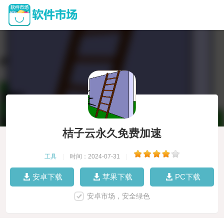
桔子云永久免费加速
工具
|
时间：2024-07-31
|
安卓下载
苹果下载
PC下载
安卓市场，安全绿色