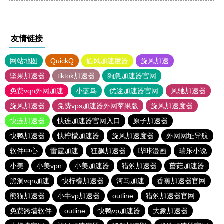
友情链接
网站地图
QuickQ
旋风加速度器
旋风加速
坚果加速器
tiktok加速器
狗急加速器官网
免费vqn外网加速
小蓝鸟
优途加速器官网
风驰加速器
旋风加速器
免费vps加速器外网苹果版
旋风加速度器
快连加速器
快连加速器官网入口
原子加速器
快鸭加速器
快柠檬加速器
旋风加速度器
外网网址导航
软件中心
雷霆加速
狂飙加速器
哔咔漫画
瑞乐小说
小美
小美vpn
小美加速器
猎豹加速器
蘑菇加速器
黑洞vqn加速
快柠檬加速器
河马加速
香蕉加速器官网
熊猫加速器
小牛vp加速器
outline
猎豹加速器官网
免费跨墙软件
outline
快鸭vp加速器
大象加速器